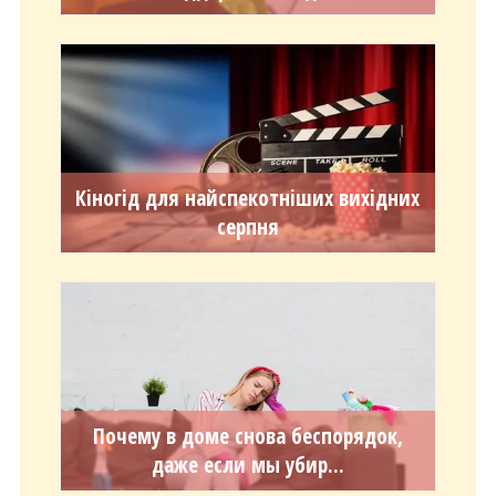
Кіногід для найспекотніших вихідних
серпня
Почему в доме снова беспорядок,
даже если мы убир...