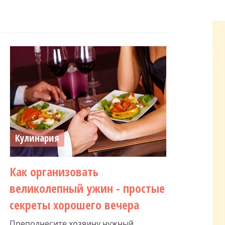
Кулинария
Как организовать
великолепный ужин - простые
секреты хорошего вечера
Преподнесите хозяину нужный