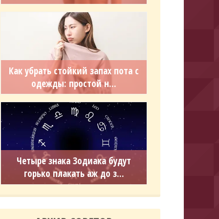
Как убрать стойкий запах пота с
одежды: простой н...
Четыре знака Зодиака будут
горько плакать аж до з...