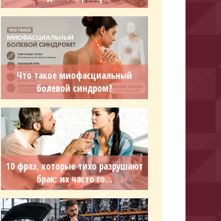
Что такое миофасциальный
болевой синдром?
10 фраз, которые тихо разрушают
брак: их часто го...