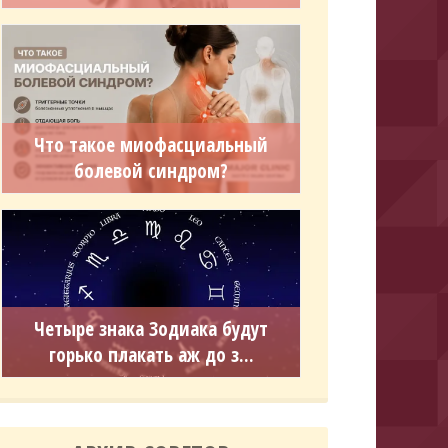
Что такое миофасциальный
болевой синдром?
Четыре знака Зодиака будут
горько плакать аж до з...