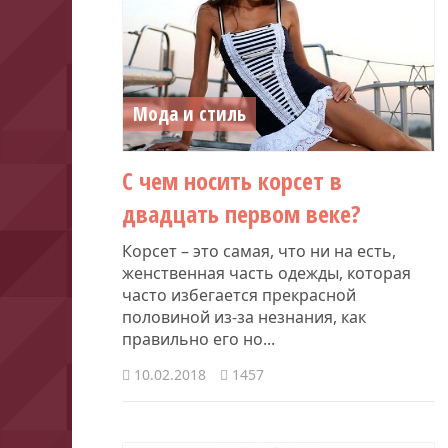
Мода и стиль
С чем носить корсет в
двадцать первом веке?
Корсет – это самая, что ни на есть,
женственная часть одежды, которая
часто избегается прекрасной
половиной из-за незнания, как
правильно его но...
10.02.2018
1457