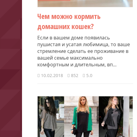
Чем можно кормить
домашних кошек?
Если в вашем доме появилась
пушистая и усатая любимица, то ваше
стремление сделать ее проживание в
вашей семье максимально
комфортным и длительным, вп...
10.02.2018
852
5.0