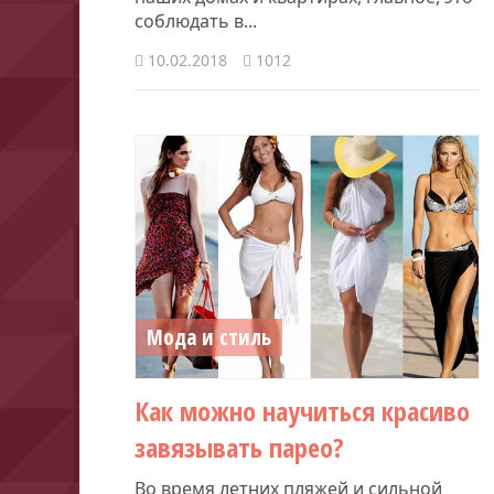
соблюдать в...
10.02.2018
1012
Мода и стиль
Как можно научиться красиво
завязывать парео?
Во время летних пляжей и сильной