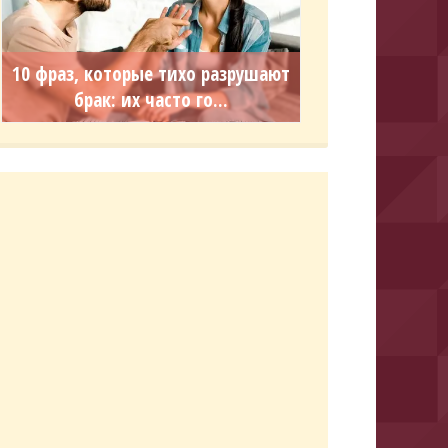
10 фраз, которые тихо разрушают
брак: их часто го...