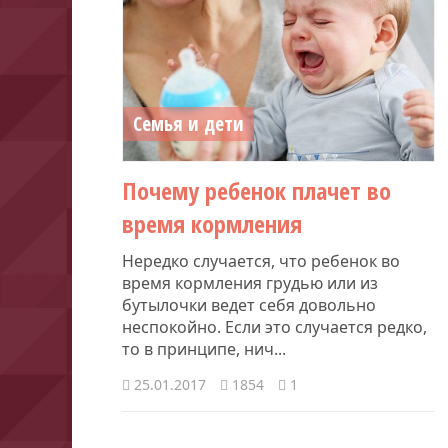
Семья и дети
​Почему ребенок плачет во
время кормления
Нередко случается, что ребенок во
время кормления грудью или из
бутылочки ведет себя довольно
неспокойно. Если это случается редко,
то в принципе, нич...
25.01.2017
1854
1