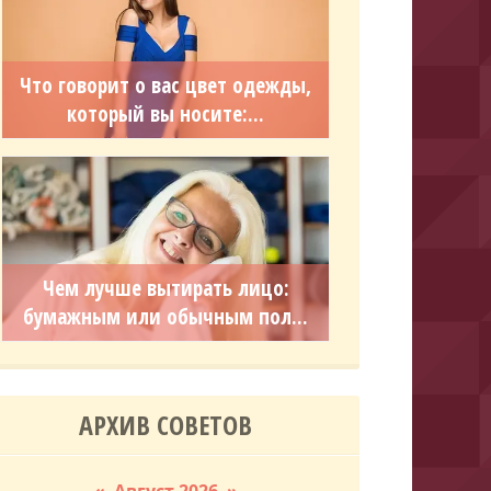
Что говорит о вас цвет одежды,
который вы носите:...
Чем лучше вытирать лицо:
бумажным или обычным пол...
АРХИВ СОВЕТОВ
«
Август 2026
»