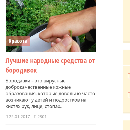
Красота
​Лучшие народные средства от
бородавок
Бородавки – это вирусные
доброкачественные кожные
образования, которые довольно часто
возникают у детей и подростков на
кистях рук, лице, стопах...
25.01.2017
2301