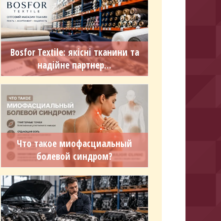
Bosfor Textile: якісні тканини та
надійне партнер...
Что такое миофасциальный
болевой синдром?