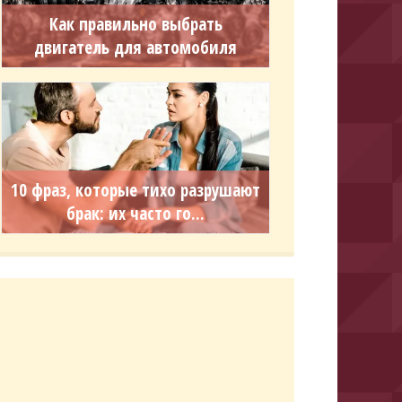
Как правильно выбрать
двигатель для автомобиля
10 фраз, которые тихо разрушают
брак: их часто го...