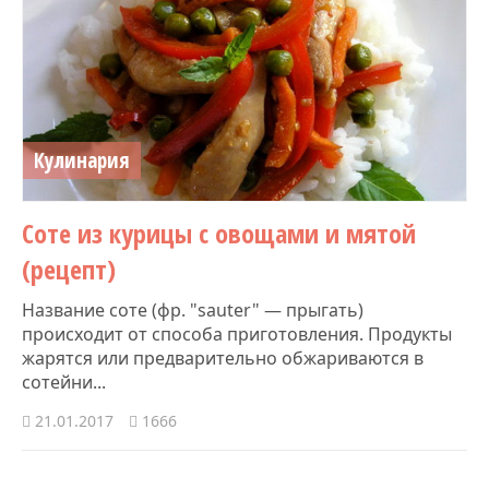
Кулинария
Соте из курицы с овощами и мятой
(рецепт)
Название соте (фр. "sauter" — прыгать)
происходит от способа приготовления. Продукты
жарятся или предварительно обжариваются в
сотейни...
21.01.2017
1666