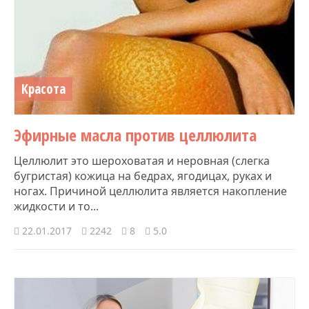
Красота
Эфирные масла против целлюлита
Целлюлит это шероховатая и неровная (слегка
бугристая) кожица на бедрах, ягодицах, руках и
ногах. Причиной целлюлита является накопление
жидкости и то...
22.01.2017
2242
8
5.0