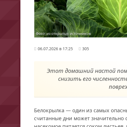
Фото: из открытых источников
06.07.2026 в 17:25
305
Этот домашний настой пом
снизить его численност
повре
Белокрылка — один из самых опасны
считанные дни может значительно о
насекомое питается соком листьев, и