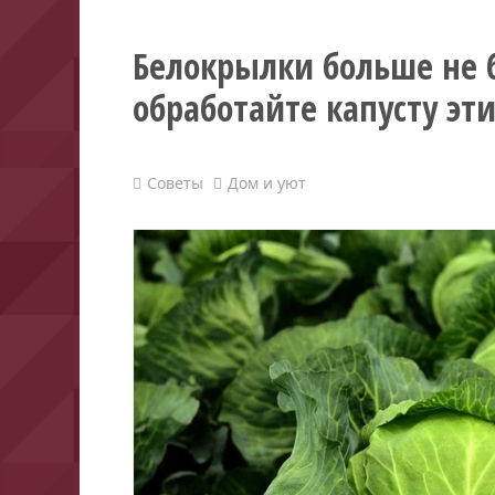
Белокрылки больше не 
обработайте капусту э
Советы
Дом и уют