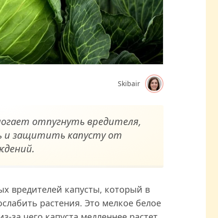
Skibair
огает отпугнуть вредителя,
ь и защитить капусту от
ждений.
х вредителей капусты, который в
слабить растения. Это мелкое белое
з-за чего капуста медленнее растет,