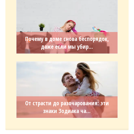
Почему в доме снова беспорядок,
даже если мы убир...
От страсти до разочарования: эти
знаки Зодиака ча...