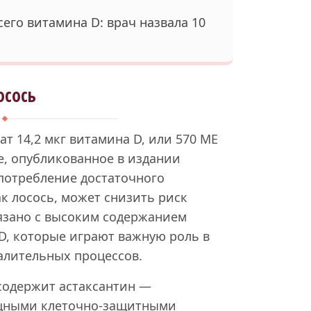
его витамина D: врач назвала 10
осось
ат 14,2 мкг витамина D, или 570 МЕ
е, опубликованное в издании
 употребление достаточного
к лосось, может снизить риск
вязано с высоким содержанием
D, которые играют важную роль в
алительных процессов.
 содержит астаксантин —
ощными клеточно-защитными