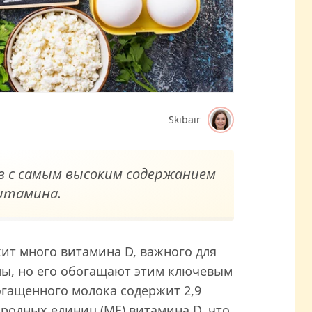
Skibair
в с самым высоким содержанием
итамина.
ит много витамина D, важного для
мы, но его обогащают этим ключевым
гащенного молока содержит 2,9
ародных единиц (МЕ) витамина D, что