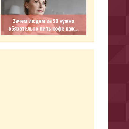
Зачем людям за 50 нужно
обязательно пить кофе каж...