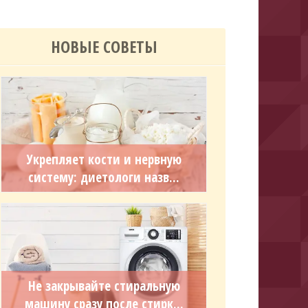
НОВЫЕ СОВЕТЫ
Укрепляет кости и нервную
систему: диетологи назв...
Не закрывайте стиральную
машину сразу после стирк...