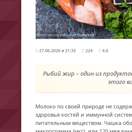
Фото: из открытых источников
27.06.2026 в 21:33
224
4.0
Рыбий жир – один из продукто
этого в
Молоко по своей природе не содерж
здоровья костей и иммунной систе
питательным веществом. Чашка обо
микрограмма (мкг), или 120 междун