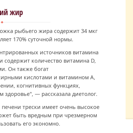
бий жир
 ложка рыбьего жира содержит 34 мкг
вляет 170% суточной нормы.
ентрированных источников витамина
 и содержит количество витамина D,
и. Он также богат
жирными кислотами и витамином А,
рении, когнитивных функциях,
 здоровье", — рассказала диетолог.
з печени трески имеет очень высокое
ожет быть вредным при чрезмерном
ьзовать его экономно.