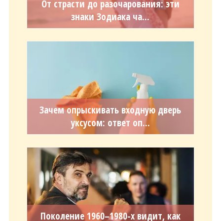
От страсти до разочарования: эти
знаки Зодиака ча...
Зачем опрыскивать входную дверь
уксусом: ответ оп...
Поколение 1960–1980-х видит, как