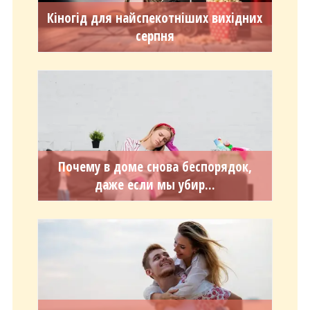
Кіногід для найспекотніших вихідних
серпня
Почему в доме снова беспорядок,
даже если мы убир...