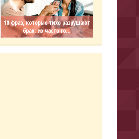
10 фраз, которые тихо разрушают
брак: их часто го...