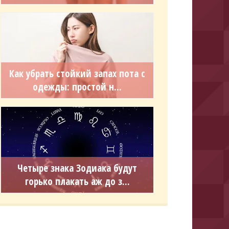
Как убрать стойкий запах пота с
одежды: простой н...
Четыре знака Зодиака будут
горько плакать аж до з...