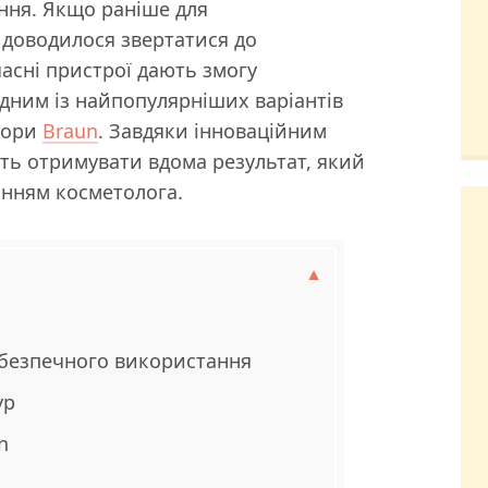
ння. Якщо раніше для
 доводилося звертатися до
часні пристрої дають змогу
дним із найпопулярніших варіантів
тори
Braun
. Завдяки інноваційним
ть отримувати вдома результат, який
анням косметолога.
 безпечного використання
ур
n