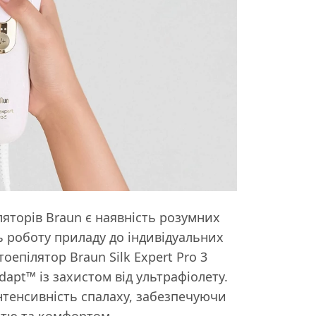
яторів Braun є наявність розумних
ь роботу приладу до індивідуальних
епілятор Braun Silk Expert Pro 3
pt™ із захистом від ультрафіолету.
інтенсивність спалаху, забезпечуючи
стю та комфортом.