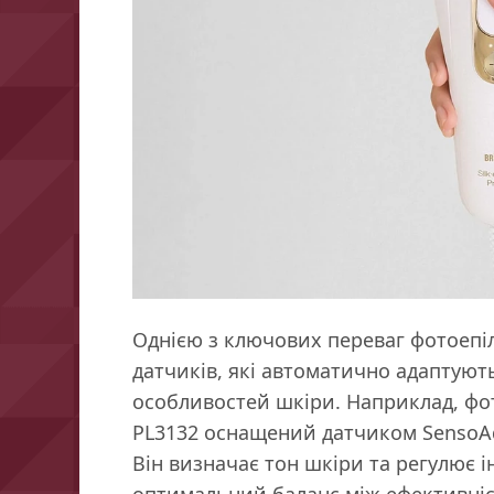
Однією з ключових переваг фотоепіл
датчиків, які автоматично адаптуют
особливостей шкіри. Наприклад, фото
PL3132 оснащений датчиком SensoAda
Він визначає тон шкіри та регулює 
оптимальний баланс між ефективні