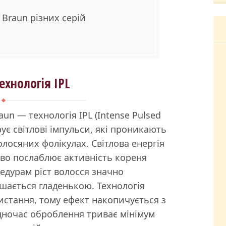
 Braun різних серій
ехнологія IPL
aun — технологія IPL (Intense Pulsed
рує світлові імпульси, які проникають
олосяних фолікулах. Світлова енергія
ово послаблює активність кореня
едурам ріст волосся значно
шається гладенькою. Технологія
истання, тому ефект накопичується з
ночас оброблення триває мінімум