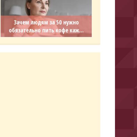
Зачем людям за 50 нужно
обязательно пить кофе каж...