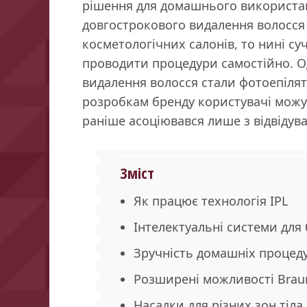
рішення для домашнього використа
довгострокового видалення волосся
косметологічних салонів, то нині су
проводити процедури самостійно. О
видалення волосся стали фотоепіля
розробкам бренду користувачі можу
раніше асоціювався лише з відвідув
Зміст
Як працює технологія IPL
Інтелектуальні системи для
Зручність домашніх процед
Розширені можливості Brau
Насадки для різних зон тіла