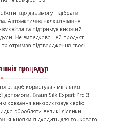
роботи, що дає змогу підібрати
іла. Автоматичне налаштування
ву світла та підтримує високий
едури. Не випадково цей продукт
 та отримав підтвердження своєї
ашніх процедур
того, щоб користувач міг легко
допомоги. Braun Silk Expert Pro 3
им ковзання використовує серію
видко обробляти великі ділянки
ання кнопки підходить для точкового