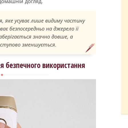
 домашній догляд.
ня, яке усуває лише видиму частину
ває безпосередньо на джерело її
зберігається значно довше, а
оступово зменшується.
ля безпечного використання