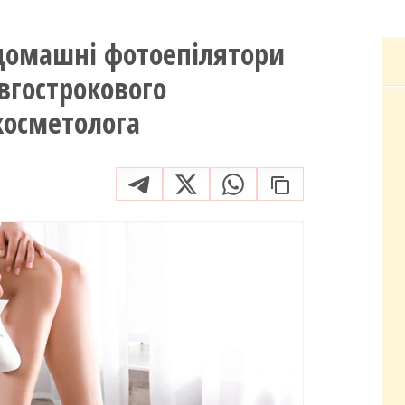
к домашні фотоепілятори
вгострокового
косметолога