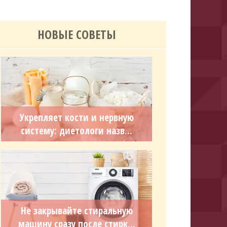
НОВЫЕ СОВЕТЫ
Укрепляет кости и нервную
систему: диетологи назв...
Не закрывайте стиральную
машину сразу после стирк...