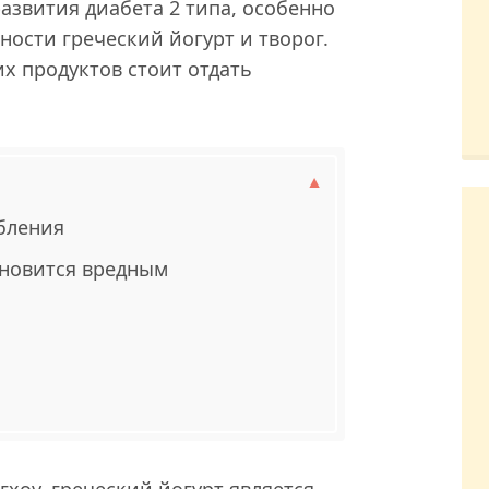
звития диабета 2 типа, особенно
тности греческий йогурт и творог.
х продуктов стоит отдать
бления
ановится вредным
хоу, греческий йогурт является