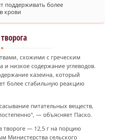
ет поддерживать более
в крови
 творога
твами, схожими с греческим
а и низкое содержание углеводов.
одержание казеина, который
ает более стабильную реакцию
всасывание питательных веществ,
постепенно", — объясняет Паско.
 твороге — 12,5 г на порцию
ым Министерства сельского