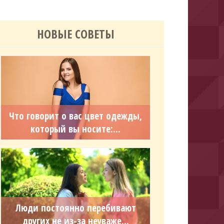
НОВЫЕ СОВЕТЫ
Что говорит о вас цвет одежды,
который вы носите:...
Люди постоянно перебивают
других не из-за неуваже...