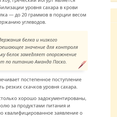
билизации уровня сахара в крови
лка — до 20 граммов в порции весом
ержанию углеводов.
держания белка и низкого
 решающее значение для контроля
льку белок замедляет опорожнение
рт по питанию Аманда Паско.
печивает постепенное поступление
ь резких скачков уровня сахара.
астолько хорошо задокументированы,
ролю за продуктами питания и
ло квалифицированное заявление о