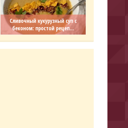
Сливочный кукурузный суп с
беконом: простой рецеп...