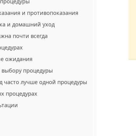
 процедуры
казания и противопоказания
ка и домашний уход
ажна почти всегда
оцедурах
ые ожидания
к выбору процедуры
д часто лучше одной процедуры
ых процедурах
льтации