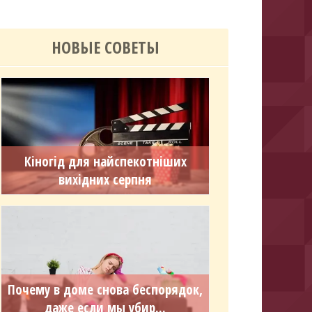
НОВЫЕ СОВЕТЫ
Кіногід для найспекотніших
вихідних серпня
Почему в доме снова беспорядок,
даже если мы убир...