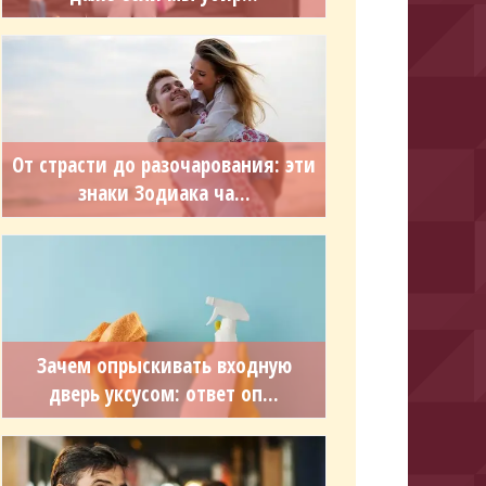
От страсти до разочарования: эти
знаки Зодиака ча...
Зачем опрыскивать входную
дверь уксусом: ответ оп...