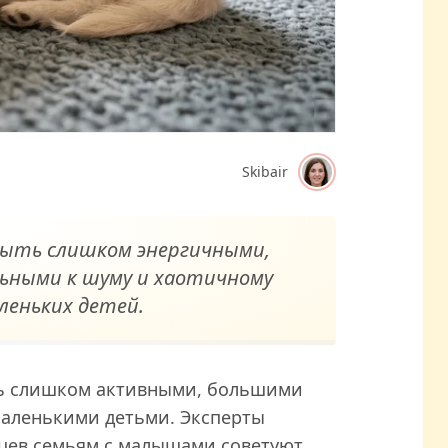
Skibair
быть слишком энергичными,
ьными к шуму и хаотичному
леньких детей.
ть слишком активными, большими
маленькими детьми. Эксперты
цев семьям с малышами советуют