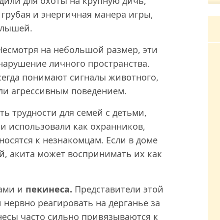
дили для охоты на крупную дичь,
грубая и энергичная манера игры,
алышей.
есмотря на небольшой размер, эти
 нарушение личного пространства.
всегда понимают сигналы животного,
ли агрессивным поведением.
ть трудности для семей с детьми,
и использовали как охранников,
носятся к незнакомцам. Если в доме
ей, акита может воспринимать их как
шами и
пекинеса.
Представители этой
нервно реагировать на дерганье за
инесы часто сильно привязываются к