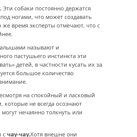
.
Эти собаки постоянно держатся
 под ногами, что может создавать
о же время эксперты отмечают, что с
йнее.
малышами называют и
ьного пастушьего инстинкта эти
ать» детей, в частности кусать их за
буется большое количество
внимание.
есмотря на спокойный и ласковый
, которые не всегда осознают
 могут нечаянно толкнуть или
и с
чау-чау.
Хотя внешне они