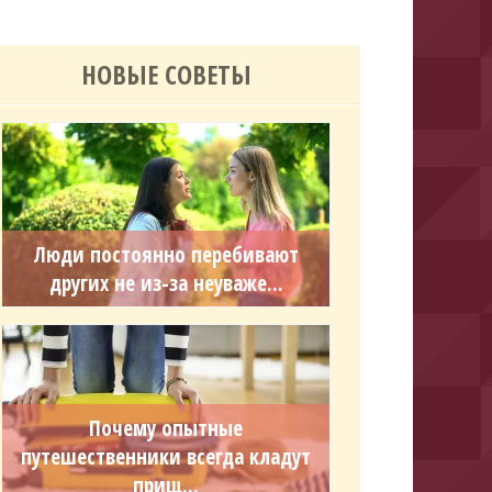
НОВЫЕ СОВЕТЫ
Люди постоянно перебивают
других не из-за неуваже...
Почему опытные
путешественники всегда кладут
прищ...