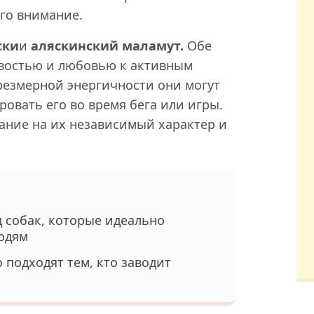
его внимание.
ски
и
аляскинский маламут.
Обе
востью и любовью к активным
резмерной энергичности они могут
овать его во время бега или игры.
ние на их независимый характер и
 собак, которые идеально
юдям
 подходят тем, кто заводит