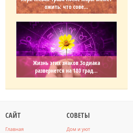
ожить: что сове...
Жизнь этих знаков Зодиака
развернется на 180 град...
САЙТ
СОВЕТЫ
Главная
Дом и уют