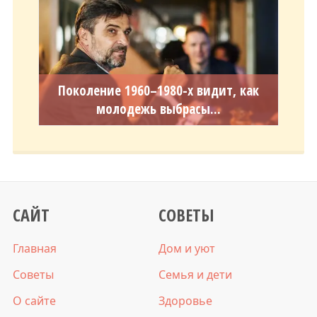
Поколение 1960–1980-х видит, как
молодежь выбрасы...
САЙТ
СОВЕТЫ
Главная
Дом и уют
Советы
Семья и дети
О сайте
Здоровье