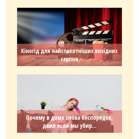
Кіногід для найспекотніших вихідних
серпня
Почему в доме снова беспорядок,
даже если мы убир...