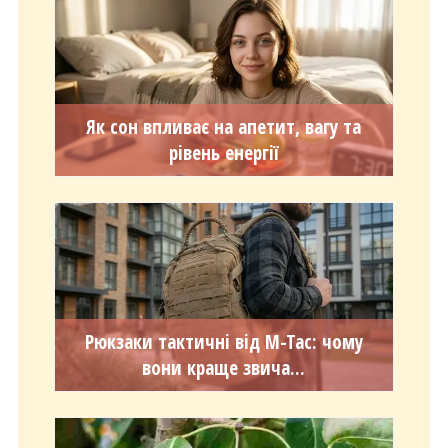
Як сон впливає на апетит, вагу та
рівень енергії
Рюкзаки тактичні від M-Tac: чому
вони краще звича...