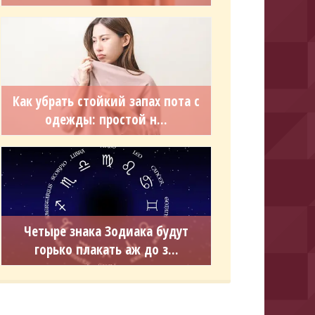
Как убрать стойкий запах пота с
одежды: простой н...
Четыре знака Зодиака будут
горько плакать аж до з...