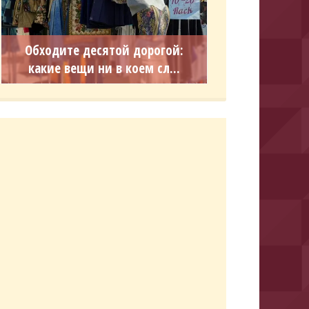
Обходите десятой дорогой:
какие вещи ни в коем сл...