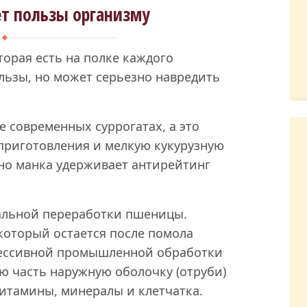
ет пользы организму
торая есть на полке каждого
ользы, но может серьезно навредить
ее современных суррогатах, а это
риготовления и мелкую кукурузную
но манка удерживает антирейтинг
мальной переработки пшеницы.
который остается после помола
грессивной промышленной обработки
ю часть наружную оболочку (отруби)
витамины, минералы и клетчатка.