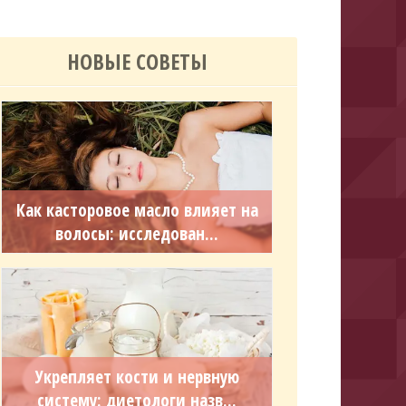
НОВЫЕ СОВЕТЫ
Как касторовое масло влияет на
волосы: исследован...
Укрепляет кости и нервную
систему: диетологи назв...