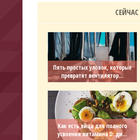
СЕЙЧАС
Пять простых уловок, которые
превратят вентилятор...
Как есть яйца для полного
усвоения витамина D: ди...