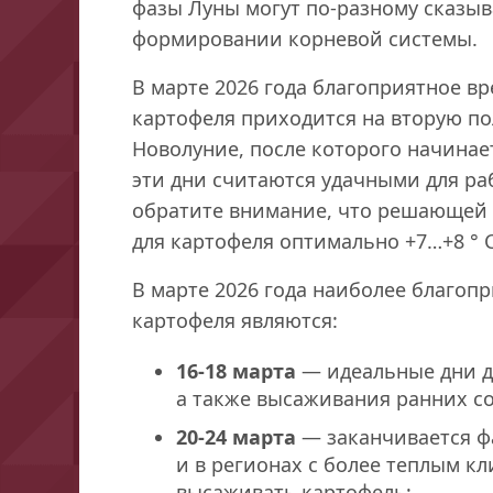
фазы Луны могут по-разному сказыв
формировании корневой системы.
В марте 2026 года благоприятное в
картофеля приходится на вторую по
Новолуние, после которого начинае
эти дни считаются удачными для раб
обратите внимание, что решающей в
для картофеля оптимально +7…+8 ° C
В марте 2026 года наиболее благо
картофеля являются:
16-18 марта
— идеальные дни д
а также высаживания ранних со
20-24 марта
— заканчивается фа
и в регионах с более теплым к
высаживать картофель;