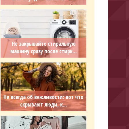
Не закрывайте стиральную
машину сразу после стирк...
Не всегда об вежливости: вот что
скрывают люди, к...