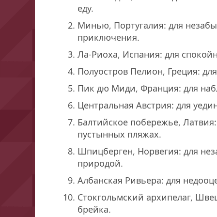
еду.
Минью, Португалия: для незаб
приключения.
Ла-Риоха, Испания: для спокой
Полуостров Пелион, Греция: дл
Пик дю Миди, Франция: для наб
Центральная Австрия: для уеди
Балтийское побережье, Латвия
пустынных пляжах.
Шпицберген, Норвегия: для нез
природой.
Албанская Ривьера: для недооц
Стокгольмский архипелаг, Швец
брейка.