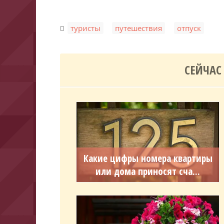
,
,
туристы
путешествия
отпуск
СЕЙЧАС
Какие цифры номера квартиры
или дома приносят сча...