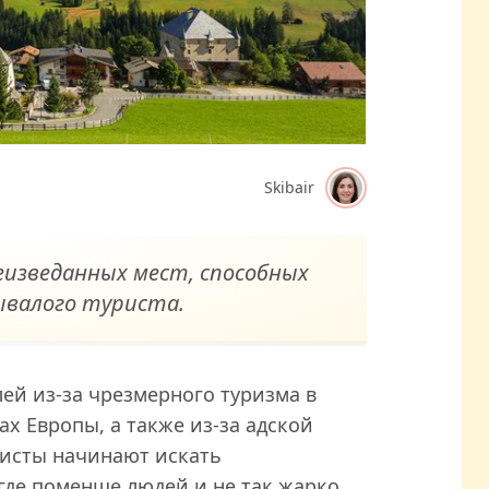
Skibair
еизведанных мест, способных
ывалого туриста.
ей из-за чрезмерного туризма в
х Европы, а также из-за адской
ристы начинают искать
где поменше людей и не так жарко.