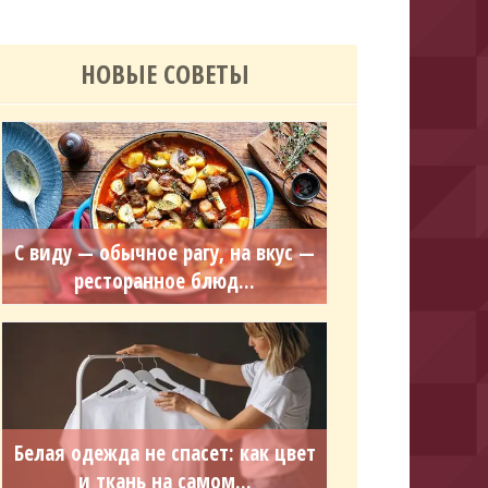
НОВЫЕ СОВЕТЫ
С виду — обычное рагу, на вкус —
ресторанное блюд...
Белая одежда не спасет: как цвет
и ткань на самом...