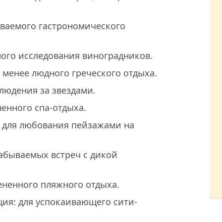
ываемого гастрономического
ного исследования виноградников.
я менее людного греческого отдыха.
людения за звездами.
ненного спа-отдыха.
: для любования пейзажами на
абываемых встреч с дикой
ененного пляжного отдыха.
ия: для успокаивающего сити-