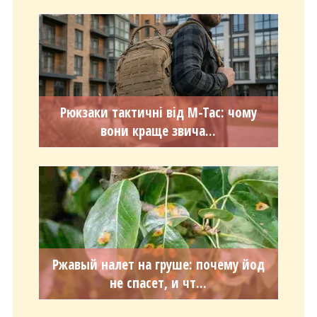
Рюкзаки тактичні від M-Tac: чому
вони краще звича...
Ржавый налет на груше: почему йод
не спасет, и чт...