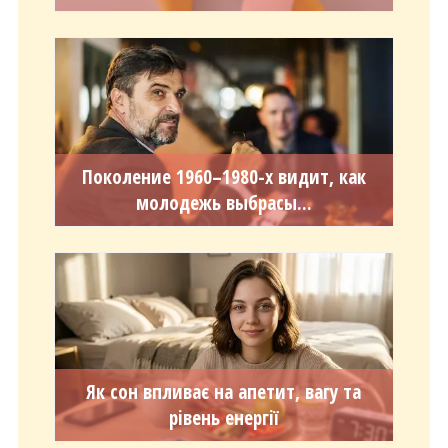
Поколение 1960–1980-х видит, как
молодежь выбрасы...
Як сон впливає на апетит, вагу та
рівень енергії