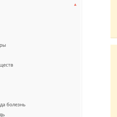
уры
ществ
гда болезнь
дь