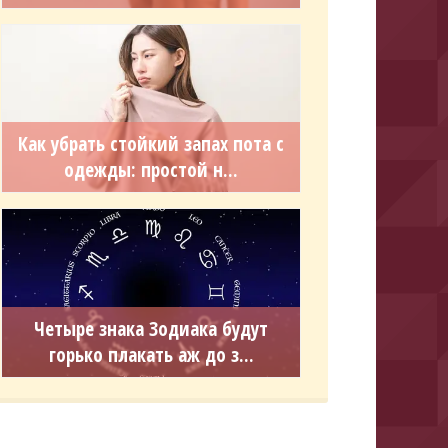
Как убрать стойкий запах пота с
одежды: простой н...
Четыре знака Зодиака будут
горько плакать аж до з...