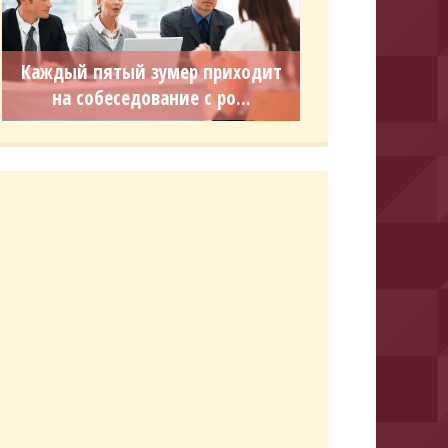
Каждый пятый зумер приходит
на собеседование с ро...