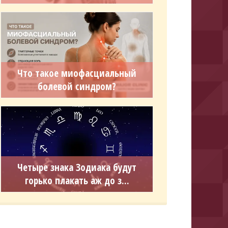
Что такое миофасциальный
болевой синдром?
Четыре знака Зодиака будут
горько плакать аж до з...