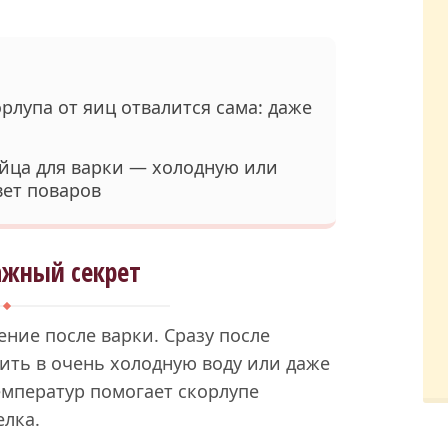
рлупа от яиц отвалится сама: даже
яйца для варки — холодную или
вет поваров
ажный секрет
ние после варки. Сразу после
ить в очень холодную воду или даже
емператур помогает скорлупе
елка.