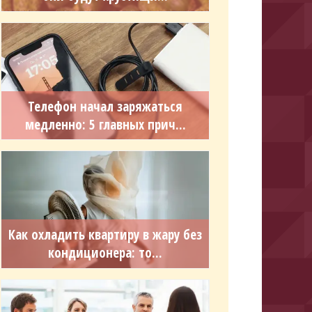
Телефон начал заряжаться
медленно: 5 главных прич...
Как охладить квартиру в жару без
кондиционера: то...