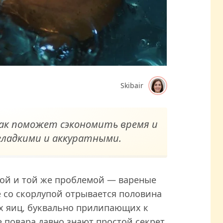
Skibair
ак поможет сэкономить время и
гладкими и аккуратными.
ной и той же проблемой — вареные
е со скорлупой отрывается половина
их яиц, буквально прилипающих к
 повара давно знают простой секрет,