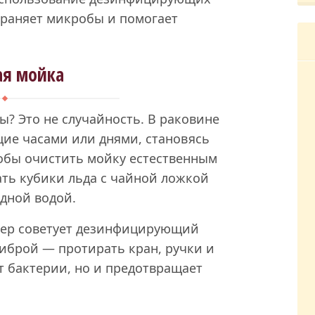
страняет микробы и помогает
ая мойка
? Это не случайность. В раковине
щие часами или днями, становясь
тобы очистить мойку естественным
ть кубики льда с чайной ложкой
одной водой.
фер советует дезинфицирующий
иброй — протирать кран, ручки и
т бактерии, но и предотвращает