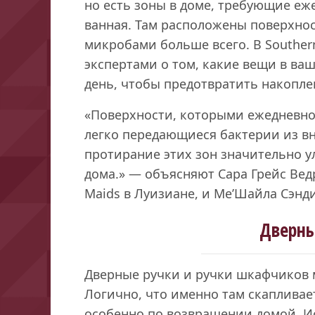
но есть зоны в доме, требующие еж
ванная. Там расположены поверхнос
микробами больше всего. В Southern
экспертами о том, какие вещи в ва
день, чтобы предотвратить накопле
«Поверхности, которыми ежедневно 
легко передающиеся бактерии из в
протирание этих зон значительно у
дома.» — объясняют Сара Грейс Ве
Maids в Луизиане, и Ме’Шайла Сэндиф
Дверны
Дверные ручки и ручки шкафчиков м
Логично, что именно там скапливае
особенно по возвращении домой. 