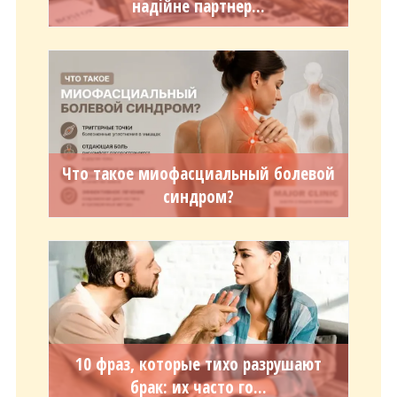
надійне партнер...
Что такое миофасциальный болевой
синдром?
10 фраз, которые тихо разрушают
брак: их часто го...