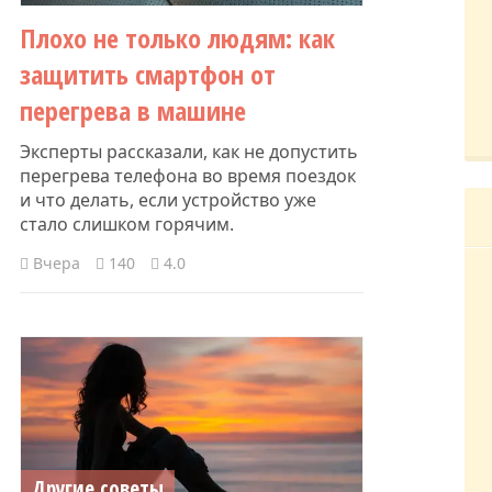
Плохо не только людям: как
защитить смартфон от
перегрева в машине
Эксперты рассказали, как не допустить
перегрева телефона во время поездок
и что делать, если устройство уже
стало слишком горячим.
Вчера
140
4.0
Другие советы