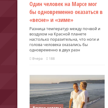
Один человек на Марсе мог
бы одновременно оказаться в
«весне» и «зиме»
Разница температур между почвой и
воздухом на Красной планете
настолько поразительна, что ноги и
голова человека оказались бы
одновременно в двух разн
Вчера
188