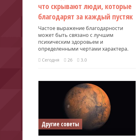
что скрывают люди, которые
благодарят за каждый пустяк
Частое выражение благодарности
может быть связано с лучшим
психическим здоровьем и
определенными чертами характера.
Сегодня
26
3.0
Другие советы