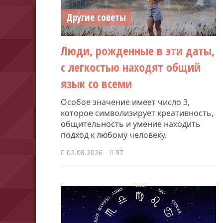
Другие советы
Люди, рожденные в эти даты,
с легкостью находят общий
язык со всеми
Особое значение имеет число 3,
которое символизирует креативность,
общительность и умение находить
подход к любому человеку.
02.08.2026
97