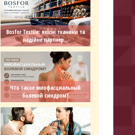
Bosfor Textile: якісні тканини та
надійне партнер...
Что такое миофасциальный
болевой синдром?