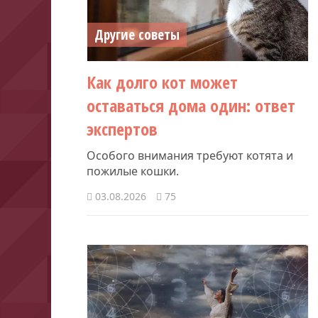
Другие советы
Как долго кот может
оставаться дома один: ответ
экспертов
Особого внимания требуют котята и
пожилые кошки.
03.08.2026
75