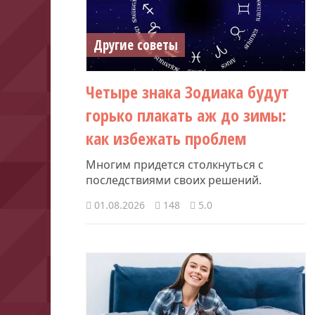
Другие советы
Четыре знака Зодиака будут
горько плакать аж до зимы:
как избежать проблем
Многим придется столкнуться с
последствиями своих решений.
01.08.2026
148
5.0