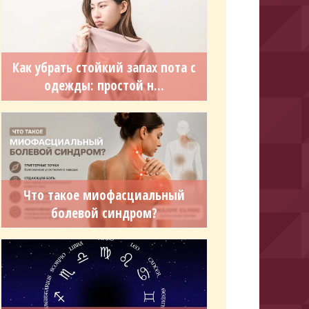
Как убрать стойкий запах пота с
одежды: простой н...
Что такое миофасциальный
болевой синдром?