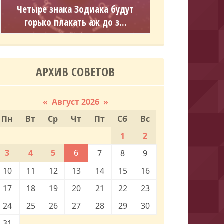
Четыре знака Зодиака будут
горько плакать аж до з...
АРХИВ СОВЕТОВ
«
Август 2026
»
Пн
Вт
Ср
Чт
Пт
Сб
Вс
1
2
3
4
5
6
7
8
9
10
11
12
13
14
15
16
17
18
19
20
21
22
23
24
25
26
27
28
29
30
31