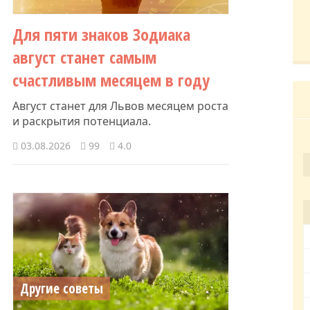
Для пяти знаков Зодиака
август станет самым
счастливым месяцем в году
Август станет для Львов месяцем роста
и раскрытия потенциала.
03.08.2026
99
4.0
Другие советы