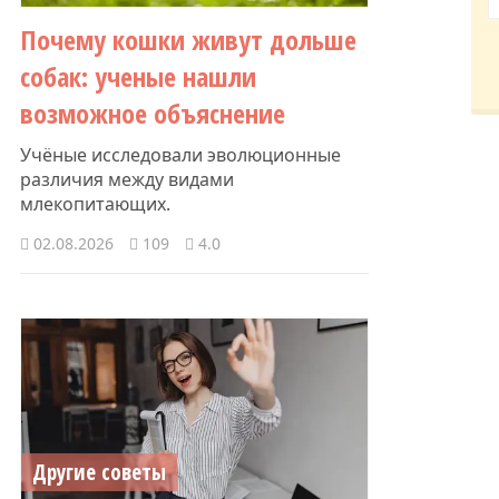
Почему кошки живут дольше
собак: ученые нашли
возможное объяснение
Учёные исследовали эволюционные
различия между видами
млекопитающих.
02.08.2026
109
4.0
Другие советы