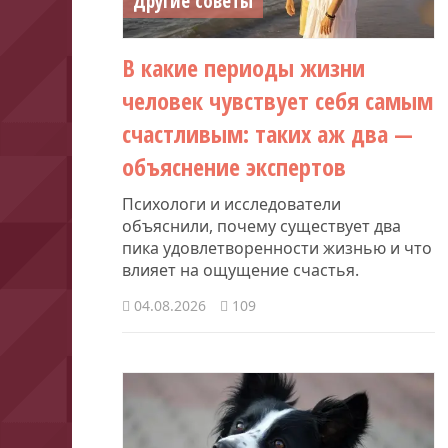
Другие советы
В какие периоды жизни
человек чувствует себя самым
счастливым: таких аж два —
объяснение экспертов
Психологи и исследователи
объяснили, почему существует два
пика удовлетворенности жизнью и что
влияет на ощущение счастья.
04.08.2026
109