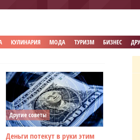
А
КУЛИНАРИЯ
МОДА
ТУРИЗМ
БИЗНЕС
ДРУ
Другие советы
Деньги потекут в руки этим