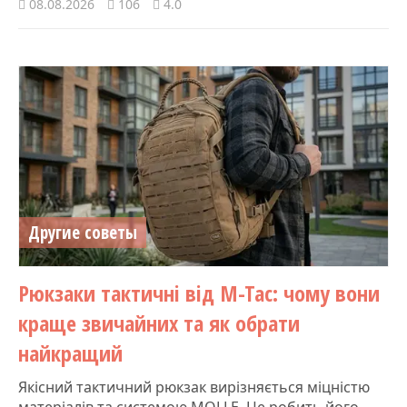
08.08.2026
106
4.0
Другие советы
Рюкзаки тактичні від M-Tac: чому вони
краще звичайних та як обрати
найкращий
Якісний тактичний рюкзак вирізняється міцністю
матеріалів та системою MOLLE. Це робить його