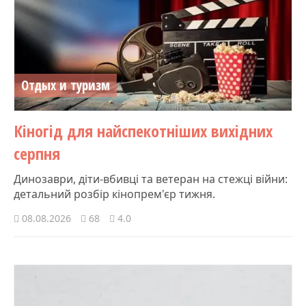
Отдых и туризм
Кіногід для найспекотніших вихідних
серпня
Динозаври, діти-вбивці та ветеран на стежці війни:
детальний розбір кінопрем'єр тижня.
08.08.2026
68
4.0