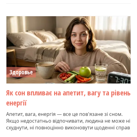
Здоровье
Як сон впливає на апетит, вагу та рівень
енергії
Апетит, вага, енергія — все це пов'язане зі сном.
Якщо недостатньо відпочивати, людина не може ні
схуднути, ні повноцінно виконовути щоденні справ