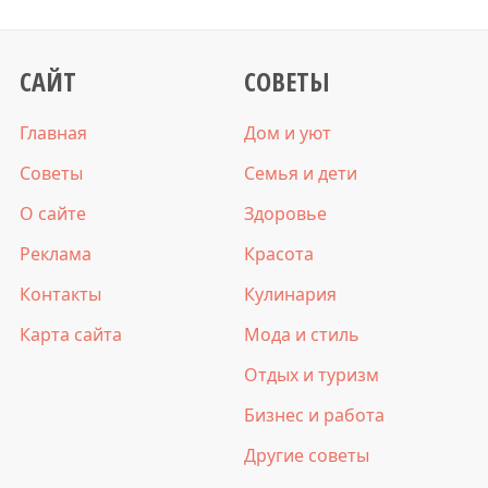
САЙТ
СОВЕТЫ
Главная
Дом и уют
Советы
Семья и дети
О сайте
Здоровье
Реклама
Красота
Контакты
Кулинария
Карта сайта
Мода и стиль
Отдых и туризм
Бизнес и работа
Другие советы