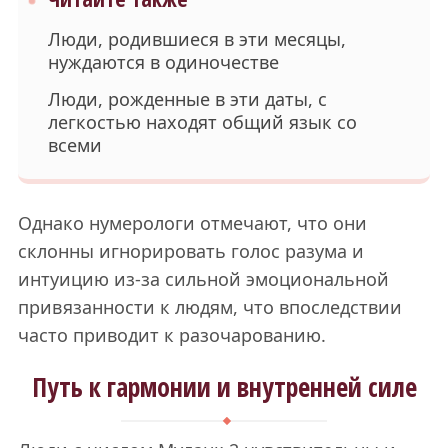
Люди, родившиеся в эти месяцы,
нуждаются в одиночестве
Люди, рожденные в эти даты, с
легкостью находят общий язык со
всеми
Однако нумерологи отмечают, что они
склонны игнорировать голос разума и
интуицию из-за сильной эмоциональной
привязанности к людям, что впоследствии
часто приводит к разочарованию.
Путь к гармонии и внутренней силе