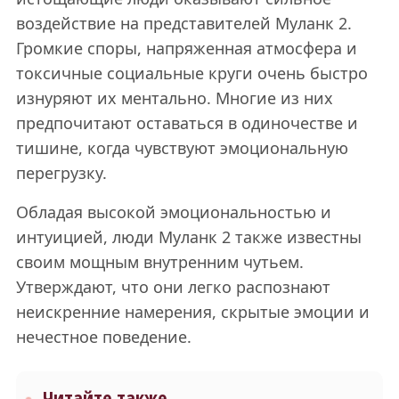
воздействие на представителей Муланк 2.
Громкие споры, напряженная атмосфера и
токсичные социальные круги очень быстро
изнуряют их ментально. Многие из них
предпочитают оставаться в одиночестве и
тишине, когда чувствуют эмоциональную
перегрузку.
Обладая высокой эмоциональностью и
интуицией, люди Муланк 2 также известны
своим мощным внутренним чутьем.
Утверждают, что они легко распознают
неискренние намерения, скрытые эмоции и
нечестное поведение.
Читайте также