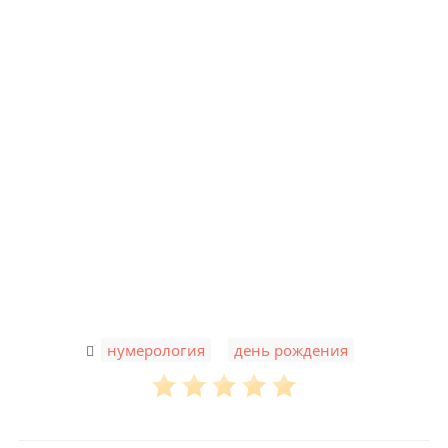
,
нумерология
день рождения