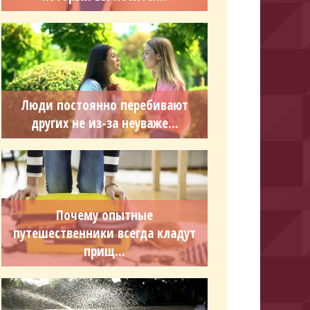
Люди постоянно перебивают
других не из-за неуваже...
Почему опытные
путешественники всегда кладут
прищ...