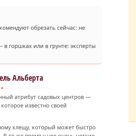
комендуют обрезать сейчас: не
 в горшках или в грунте: эксперты
ель Альберта
нный атрибут садовых центров —
 которое известно своей
ному клещу, который может быстро
 В то же время у нее очень четкие