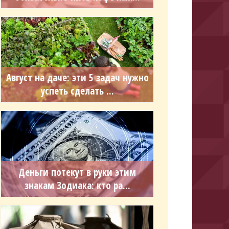
Август на даче: эти 5 задач нужно
успеть сделать ...
Деньги потекут в руки этим
знакам Зодиака: кто ра...