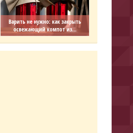
Варить не нужно: как закрыть
освежающий компот из...