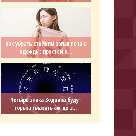
Как убрать стойкий запах пота с
одежды: простой н...
Четыре знака Зодиака будут
горько плакать аж до з...