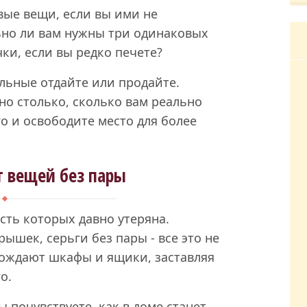
вые вещи, если вы ими не
ьно ли вам нужны три одинаковых
ки, если вы редко печете?
льные отдайте или продайте.
но столько, сколько вам реально
о и освободите место для более
т вещей без пары
сть которых давно утеряна.
ышек, серьги без пары - все это не
ождают шкафы и ящики, заставляя
о.
 почувствуете, как в доме станет