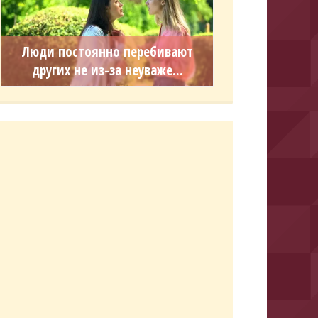
Люди постоянно перебивают
других не из-за неуваже...