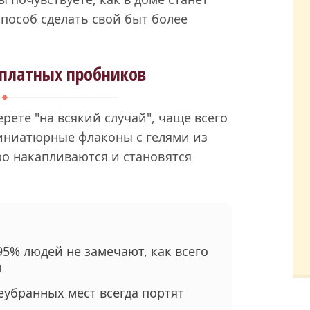
способ сделать свой быт более
сплатных пробников
рете "на всякий случай", чаще всего
Миниатюрные флаконы с гелями из
ро накапливаются и становятся
95% людей не замечают, как всего
м
еубранных мест всегда портят