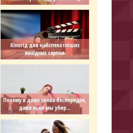
Кіногід для найспекотніших
вихідних серпня
Почему в доме снова беспорядок,
даже если мы убир...