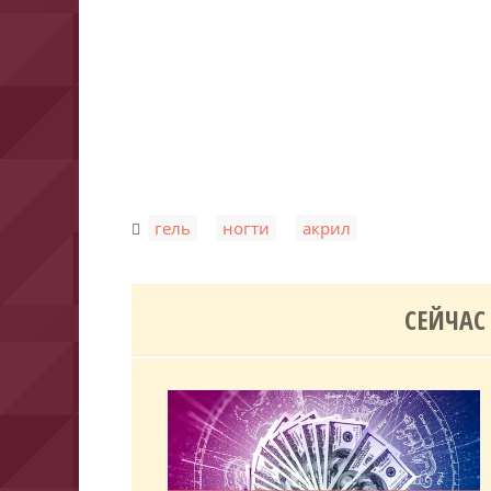
,
,
гель
ногти
акрил
СЕЙЧАС