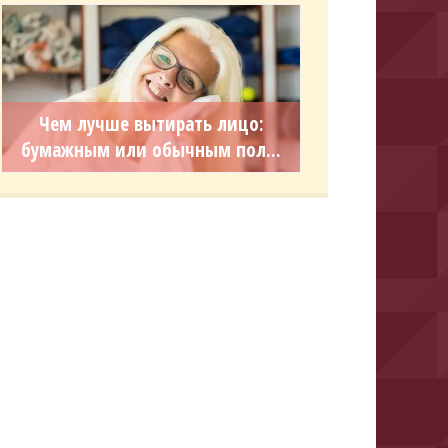
Чем лучше вытирать лицо:
бумажным или обычным пол...