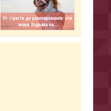
От страсти до разочарования: эти
знаки Зодиака ча...