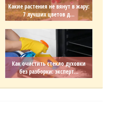
Какие растения не вянут в жару:
7 лучших цветов д...
Как очистить стекло духовки
без разборки: эксперт...