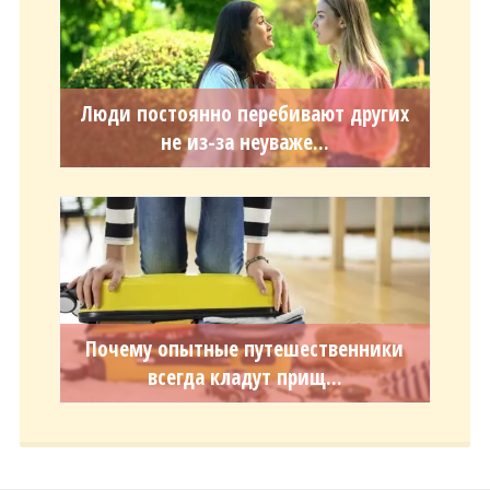
Люди постоянно перебивают других
не из-за неуваже...
Почему опытные путешественники
всегда кладут прищ...