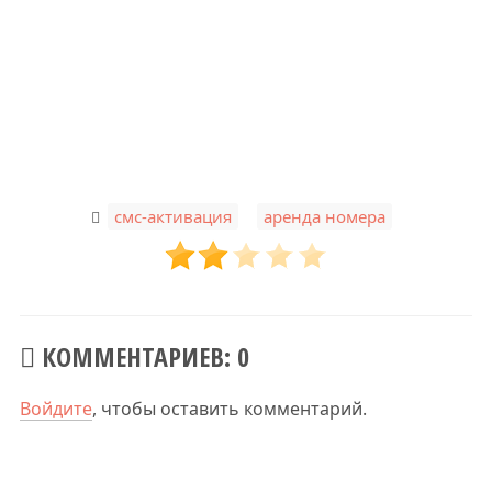
,
смс-активация
аренда номера
КОММЕНТАРИЕВ: 0
Войдите
, чтобы оставить комментарий.