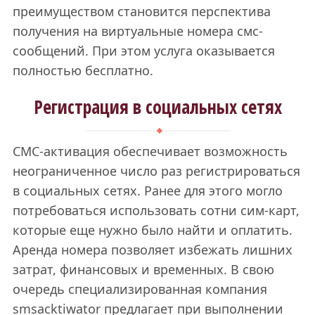
преимуществом становится перспектива
получения на виртуальные номера смс-
сообщений. При этом услуга оказывается
полностью бесплатно.
Регистрация в социальных сетях
СМС-активация обеспечивает возможность
неограниченное число раз регистрироваться
в социальных сетях. Ранее для этого могло
потребоваться использовать сотни сим-карт,
которые еще нужно было найти и оплатить.
Аренда номера позволяет избежать лишних
затрат, финансовых и временных. В свою
очередь специализированная компания
smsacktiwator предлагает при выполнении