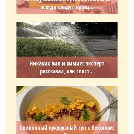
всегда кладут прищ...
Никаких вил и химии: эксперт
рассказал, как спаст...
Сливочный кукурузный суп с беконом: