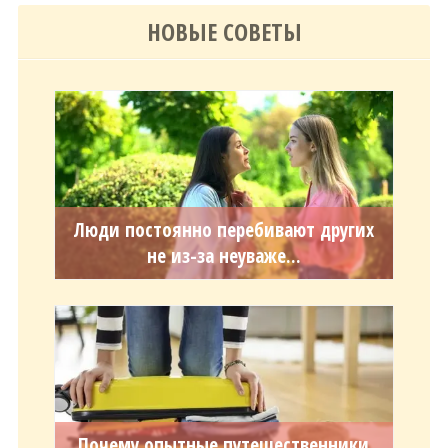
НОВЫЕ СОВЕТЫ
Люди постоянно перебивают других
не из-за неуваже...
Почему опытные путешественники