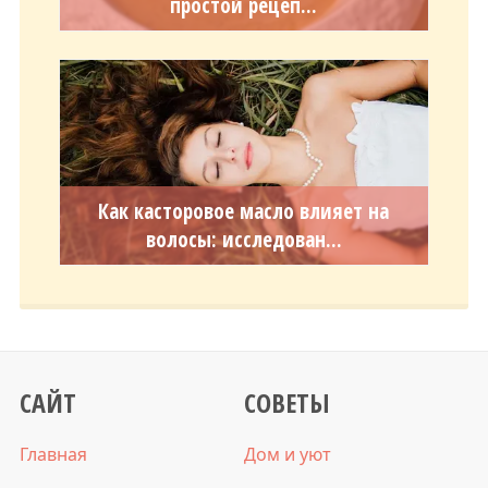
простой рецеп...
Как касторовое масло влияет на
волосы: исследован...
САЙТ
СОВЕТЫ
Главная
Дом и уют