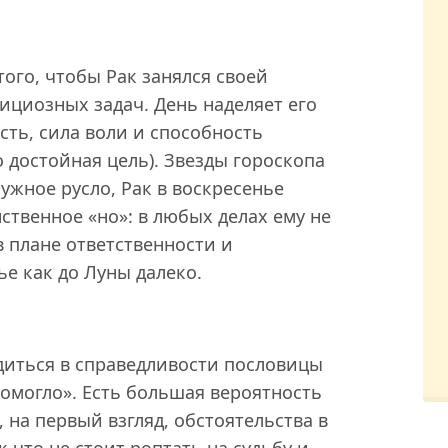
того, чтобы Рак занялся своей
циозных задач. День наделяет его
сть, сила воли и способность
о достойная цель). Звезды гороскопа
ужное русло, Рак в воскресенье
ственное «но»: в любых делах ему не
в плане ответственности и
е как до Луны далеко.
едиться в справедливости пословицы
помогло». Есть большая вероятность
 на первый взгляд, обстоятельства в
к что не стоит роптать на судьбу и