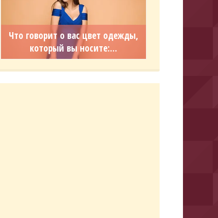
Что говорит о вас цвет одежды,
который вы носите:...