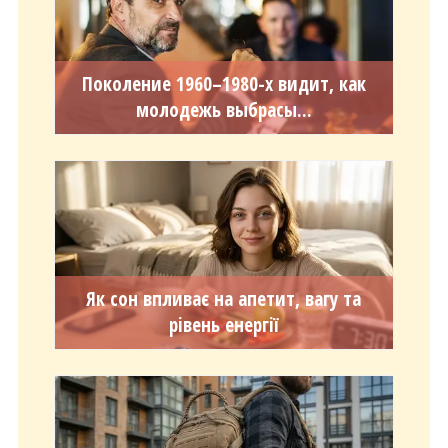
Поколение 1960–1980-х видит, как
молодежь выбрасы...
Як сон впливає на апетит, вагу та
рівень енергії