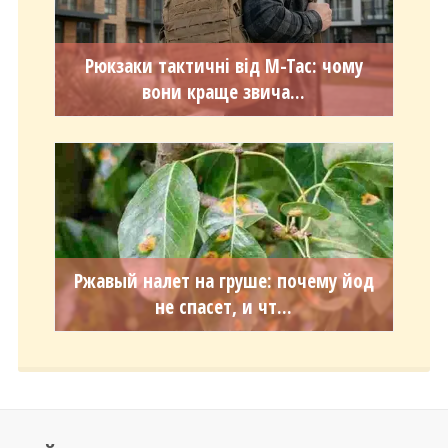
Рюкзаки тактичні від M-Tac: чому
вони краще звича...
Ржавый налет на груше: почему йод
не спасет, и чт...