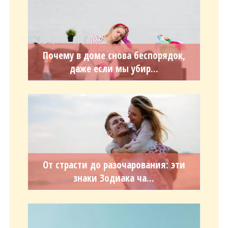
Почему в доме снова беспорядок,
даже если мы убир...
От страсти до разочарования: эти
знаки Зодиака ча...