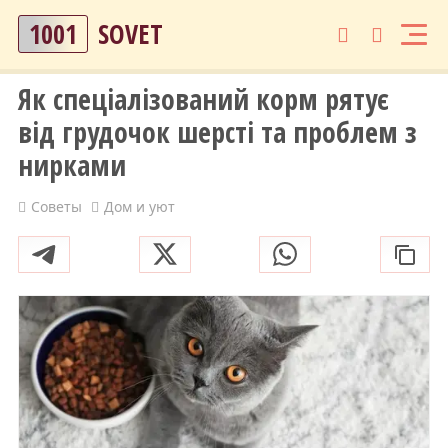
1001
SOVET
Як спеціалізований корм рятує
від грудочок шерсті та проблем з
нирками
Советы
Дом и уют