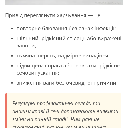
Привід переглянути харчування — це:
повторне блювання без ознак інфекції;
щільний, рідкісний стілець або виражені
запори;
тьмяна шерсть, надмірне випадіння;
підвищена спрага або, навпаки, рідкісне
сечовипускання;
зниження ваги без очевидної причини.
Регулярні профілактичні огляди та
аналізи крові й сечі допомагають виявити
зміни на ранній стадії. Чим раніше
скоригований раціон, тим вищі шанси