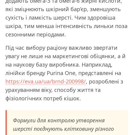
додають омега-3 та омега-6 жирні кислоти,
які зміцнюють шкірний бар’єр, зменшують
сухість і ламкість шерсті. Чим здоровіша
шкіра, тим менша інтенсивність линьки поза
сезонними періодами.
Під час вибору раціону важливо звертати
увагу не лише на маркетингові обіцянки, а й
на наукову базу виробника. Наприклад,
лінійки бренду Purina One, представлені на
https://eva.ua/ua/brnd-200998/
, розроблені з
урахуванням віку, способу життя та
фізіологічних потреб кішок.
Формули для контролю утворення
шерсті поєднують клітковину різного