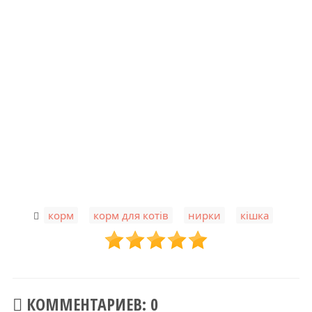
,
,
,
корм
корм для котів
нирки
кішка
КОММЕНТАРИЕВ: 0