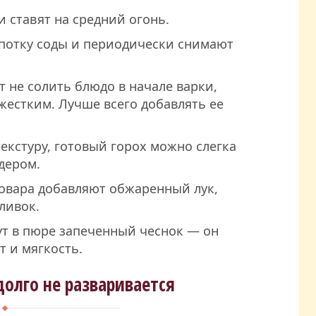
и ставят на средний огонь.
потку соды и периодически снимают
 не солить блюдо в начале варки,
 жестким. Лучше всего добавлять ее
кстуру, готовый горох можно слегка
дером.
повара добавляют обжаренный лук,
ливок.
ут в пюре запеченный чеснок — он
 и мягкость.
долго не разваривается