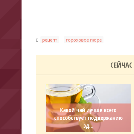
,
рецепт
гороховое пюре
СЕЙЧАС
Какой чай лучше всего
способствует поддержанию
зд...