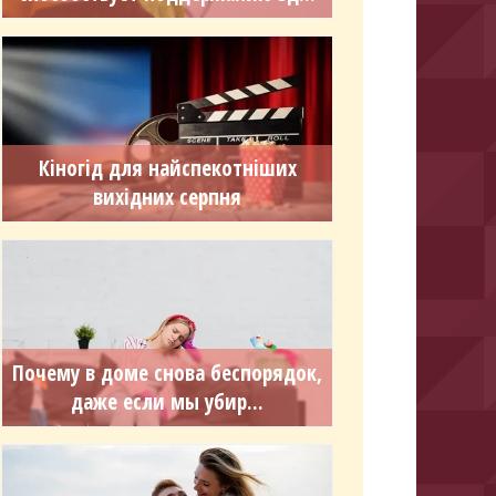
Кіногід для найспекотніших
вихідних серпня
Почему в доме снова беспорядок,
даже если мы убир...