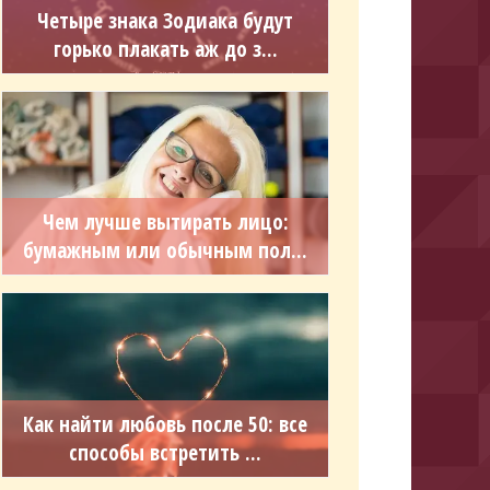
Четыре знака Зодиака будут
горько плакать аж до з...
Чем лучше вытирать лицо:
бумажным или обычным пол...
Как найти любовь после 50: все
способы встретить ...