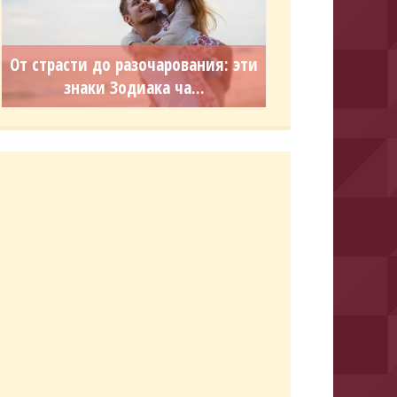
От страсти до разочарования: эти
знаки Зодиака ча...