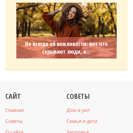
Не всегда об вежливости: вот что
скрывают люди, к...
САЙТ
СОВЕТЫ
Главная
Дом и уют
Советы
Семья и дети
О сайте
Здоровье