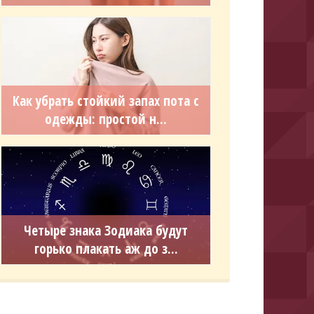
Как убрать стойкий запах пота с
одежды: простой н...
Четыре знака Зодиака будут
горько плакать аж до з...