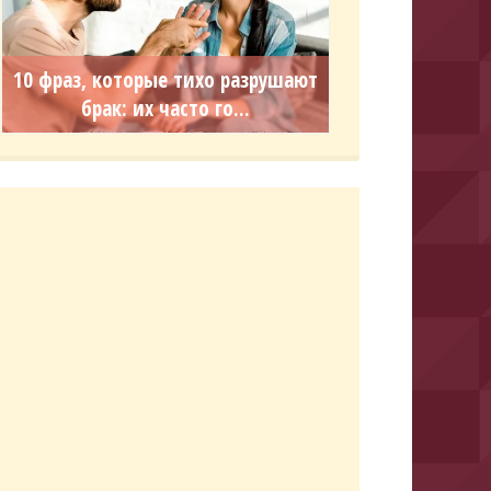
10 фраз, которые тихо разрушают
брак: их часто го...