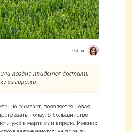
Skibair
о или поздно придется достать
ку из гаража
епенно оживает, появляется новая
 прогревать почву. В большинстве
асти уже в марте или апреле. Именно
астков задумываются, не пора ли