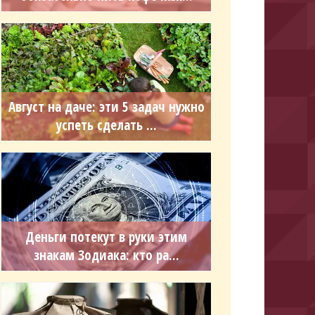
Август на даче: эти 5 задач нужно
успеть сделать ...
Деньги потекут в руки этим
знакам Зодиака: кто ра...