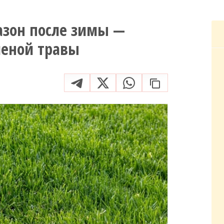
азон после зимы —
еленой травы