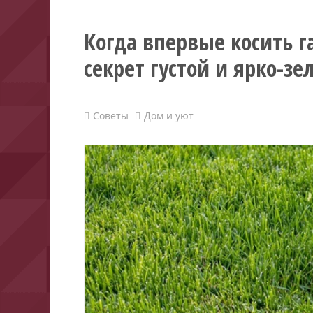
Когда впервые косить г
секрет густой и ярко-з
Советы
Дом и уют