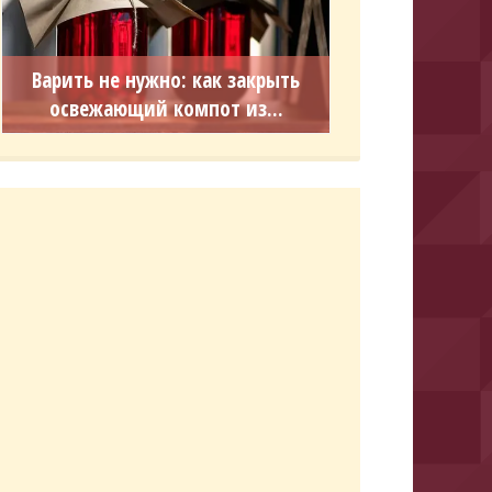
Варить не нужно: как закрыть
освежающий компот из...