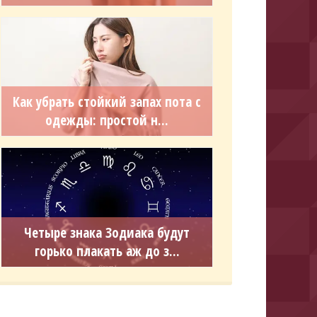
Как убрать стойкий запах пота с
одежды: простой н...
Четыре знака Зодиака будут
горько плакать аж до з...