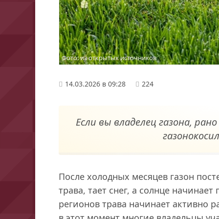
Фото: из открытых источников
14.03.2026 в 09:28
224
Если вы владелец газона, ран
газонокосил
После холодных месяцев газон пост
трава, тает снег, а солнце начинает
регионов трава начинает активно р
в этот момент многие владельцы уч