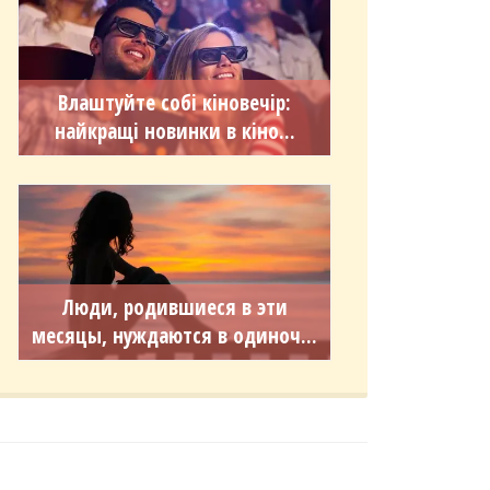
Влаштуйте собі кіновечір:
найкращі новинки в кіно...
Люди, родившиеся в эти
месяцы, нуждаются в одиноч...