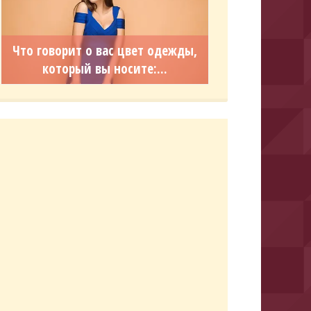
Что говорит о вас цвет одежды,
который вы носите:...