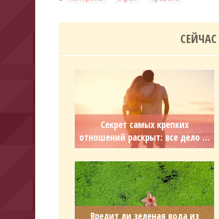
СЕЙЧАС
Секрет самых крепких
отношений раскрыт: все дело ...
Вредит ли зеленая вода из