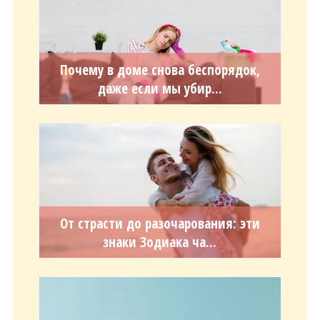
Почему в доме снова беспорядок,
даже если мы убир...
От страсти до разочарования: эти
знаки Зодиака ча...