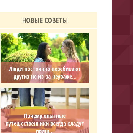
НОВЫЕ СОВЕТЫ
Люди постоянно перебивают
других не из-за неуваже...
Почему опытные
путешественники всегда кладут
прищ...