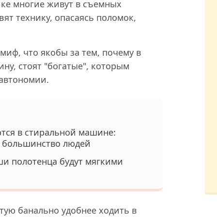
ике многие живут в съемных
авят технику, опасаясь поломок,
иф, что якобы за тем, почему в
у, стоят "богатые", которым
автономии.
тся в стиральной машине:
т большинство людей
ши полотенца будут мягкими
тую банально удобнее ходить в