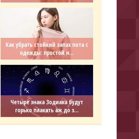
Как убрать стойкий запах пота с
одежды: простой н...
Четыре знака Зодиака будут
горько плакать аж до з...