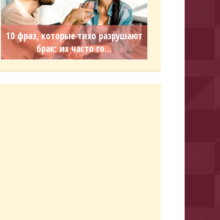
10 фраз, которые тихо разрушают
брак: их часто го...