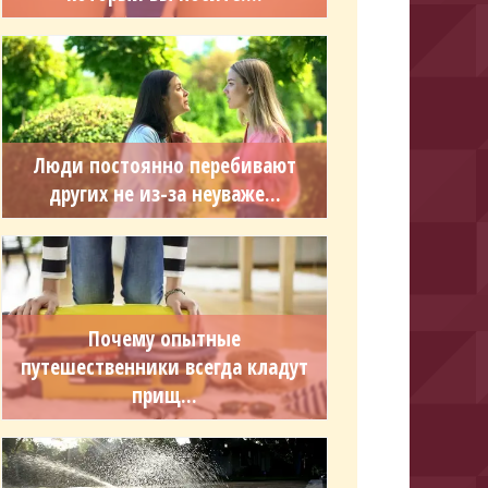
Люди постоянно перебивают
других не из-за неуваже...
Почему опытные
путешественники всегда кладут
прищ...