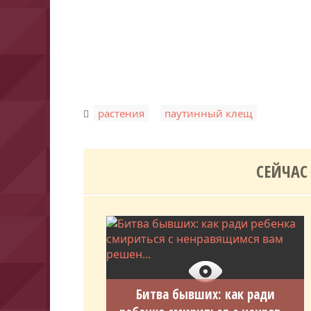
,
растения
паутинный клещ
СЕЙЧАС
Битва бывших: как ради