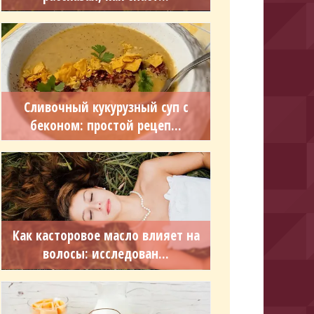
Сливочный кукурузный суп с
беконом: простой рецеп...
Как касторовое масло влияет на
волосы: исследован...