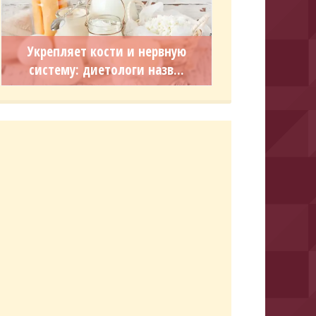
Укрепляет кости и нервную
систему: диетологи назв...