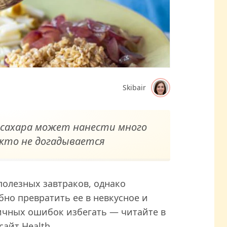
Skibair
 сахара может нанести много
икто не догадывается
полезных завтраков, однако
но превратить ее в невкусное и
ичных ошибок избегать — читайте в
айт Health.