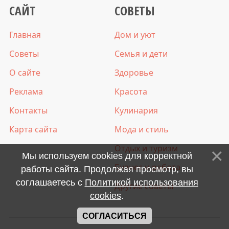
САЙТ
СОВЕТЫ
Главная
Дом и уют
Советы
Семья и дети
О сайте
Здоровье
Реклама
Красота
Контакты
Кулинария
Карта сайта
Мода и стиль
Отдых и туризм
Мы используем cookies для корректной
Бизнес и работа
работы сайта. Продолжая просмотр, вы
соглашаетесь с
Политикой использования
Другие советы
cookies
.
СОГЛАСИТЬСЯ