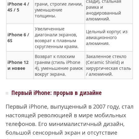
сзади), стальная
iPhone 4 /
грани, строгие линии,
рамка и
4S / 5
уменьшение
анодированный
толщины.
алюминий.
Увеличенные
Цельный корпус из
iPhone 6 /
диагонали экранов,
авиационного
6S
возврат к плавным
алюминия.
скругленным краям.
Возврат к плоским
Закаленное стекло
iPhone 12
граням (стиль iPhone
(Ceramic Shield) и
и новее
4), уменьшение рамок
хирургическая сталь
вокруг экрана.
/ алюминий.
Первый iPhone: прорыв в дизайне
Первый iPhone, выпущенный в 2007 году, стал
настоящей революцией в мире мобильных
телефонов. Его минималистичный дизайн,
большой сенсорный экран и отсутствие