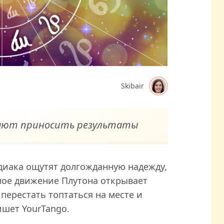
Skibair
нают приносить результаты
одиака ощутят долгожданную надежду,
мое движение Плутона открывает
 перестать топтаться на месте и
ишет YourTango.